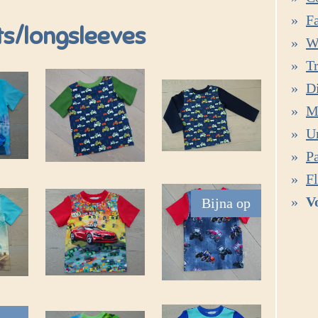
Fa
ts/longsleeves
W
Tr
D
M
U
P
F
V
Bijna op