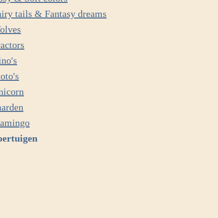
iry tails & Fantasy dreams
olves
actors
ino's
oto's
nicorn
aarden
lamingo
oertuigen