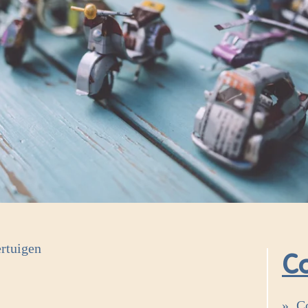
rtuigen
C
C