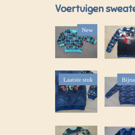
Voertuigen sweat
New
Laatste stuk
Bijna