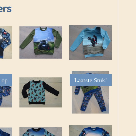
ers
 op
Laatste Stuk!