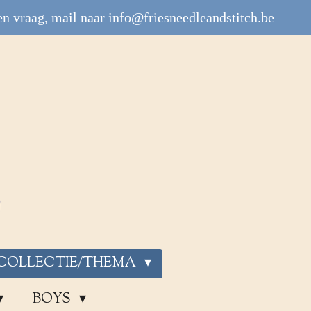
n vraag, mail naar info@friesneedleandstitch.be
COLLECTIE/THEMA
BOYS