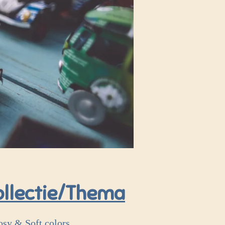
ollectie/Thema
osy & Soft colors