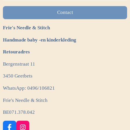
Contact
Frie's Needle & Stitch
Handmade baby -en kinderkleding
Retouradres
Bergenstraat 11
3450 Geetbets
WhatsApp: 0496/106821
Frie's Needle & Stitch
BE071.378.042
F
I