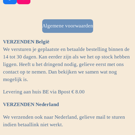
a
n
c
s
e
t
b
a
Algemene voorwaarden
o
g
o
r
VERZENDEN België
k
a
m
We versturen je geplaatste en betaalde bestelling binnen de
14 tot 30 dagen. Kan eerder zijn als we het op stock hebben
liggen. Heeft u het dringend nodig, gelieve eerst met ons
contact op te nemen. Dan bekijken we samen wat nog
mogelijk is.
Levering aan huis BE via Bpost € 8.00
VERZENDEN Nederland
We verzenden ook naar Nederland, gelieve mail te sturen
indien betaallink niet werkt.