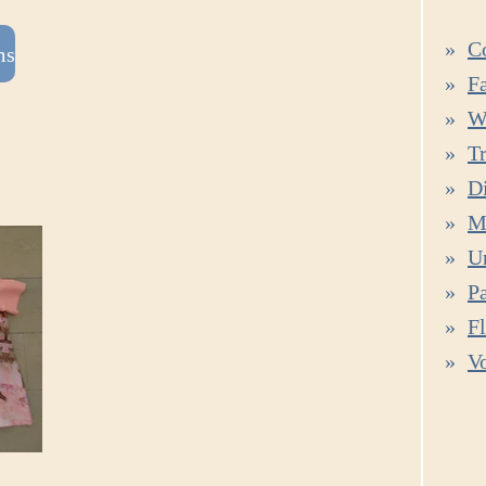
C
ms
Fa
W
Tr
D
M
U
P
F
V