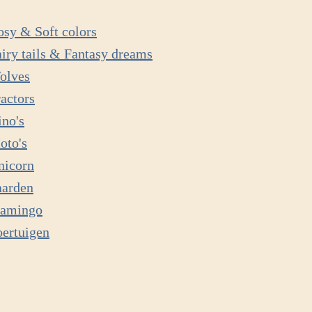
osy & Soft colors
iry tails & Fantasy dreams
olves
actors
ino's
oto's
nicorn
aarden
lamingo
oertuigen