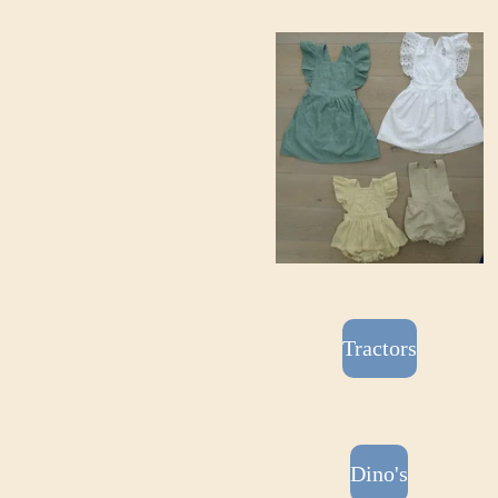
Tractors
Dino's