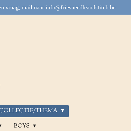
n vraag, mail naar info@friesneedleandstitch.be
COLLECTIE/THEMA
BOYS