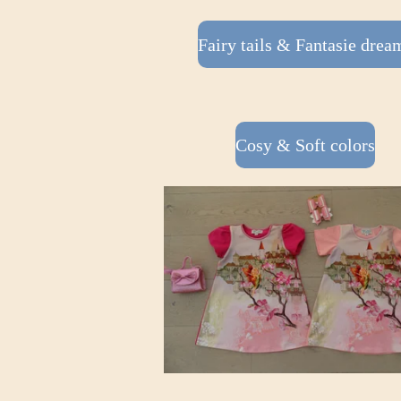
Fairy tails & Fantasie drea
Cosy & Soft colors