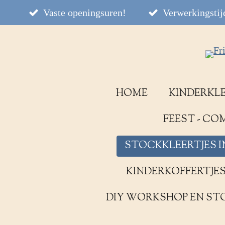
Ga
Vaste openingsuren!
Verwerkingstijd
direct
naar
de
hoofdinhoud
HOME
KINDERKL
FEEST - C
STOCKKLEERTJES I
KINDERKOFFERTJE
DIY WORKSHOP EN ST