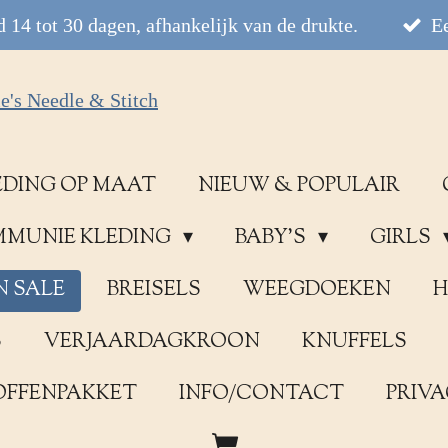
 14 tot 30 dagen, afhankelijk van de drukte.
Ee
EDING OP MAAT
NIEUW & POPULAIR
OMMUNIE KLEDING
BABY'S
GIRLS
N SALE
BREISELS
WEEGDOEKEN
H
S
VERJAARDAGKROON
KNUFFELS
OFFENPAKKET
INFO/CONTACT
PRIVA