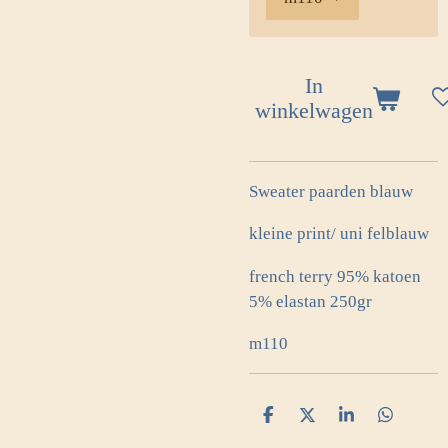
In
winkelwagen
Sweater paarden blauw
kleine print/ uni felblauw
french terry 95% katoen
5% elastan 250gr
m110
D
D
S
D
e
e
h
e