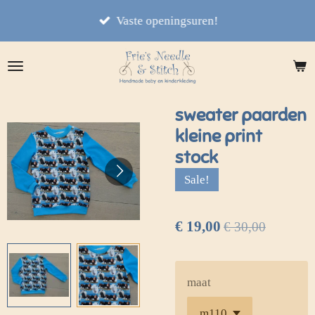
Ga
Vaste openingsuren!
direct
naar
de
hoofdinhoud
sweater paarden
kleine print
stock
Sale!
€ 19,00
€ 30,00
maat