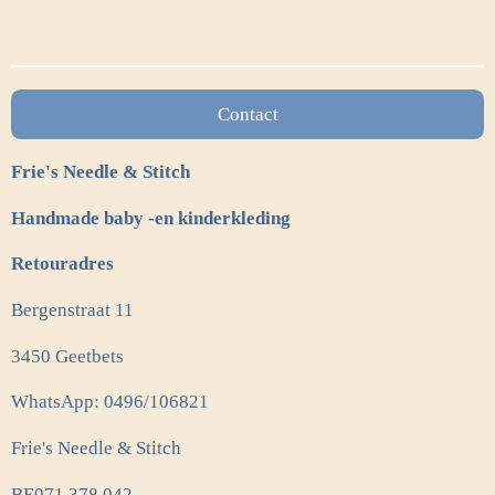
l
e
a
l
e
l
r
e
n
e
n
Contact
Frie's Needle & Stitch
Handmade baby -en kinderkleding
Retouradres
Bergenstraat 11
3450 Geetbets
WhatsApp: 0496/106821
Frie's Needle & Stitch
BE071.378.042