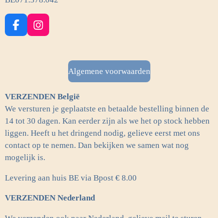
F
I
a
n
c
s
e
t
b
a
Algemene voorwaarden
o
g
o
r
VERZENDEN België
k
a
m
We versturen je geplaatste en betaalde bestelling binnen de
14 tot 30 dagen. Kan eerder zijn als we het op stock hebben
liggen. Heeft u het dringend nodig, gelieve eerst met ons
contact op te nemen. Dan bekijken we samen wat nog
mogelijk is.
Levering aan huis BE via Bpost € 8.00
VERZENDEN Nederland