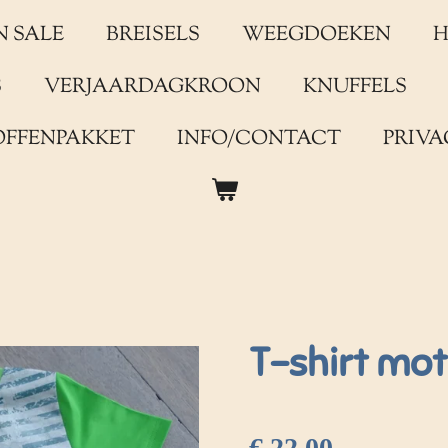
N SALE
BREISELS
WEEGDOEKEN
H
S
VERJAARDAGKROON
KNUFFELS
OFFENPAKKET
INFO/CONTACT
PRIVA
T-shirt mo
€ 22,00