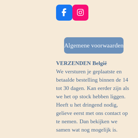
F
I
a
n
c
s
e
t
b
Algemene voorwaarden
a
o
g
o
r
VERZENDEN België
k
a
We versturen je geplaatste en
m
betaalde bestelling binnen de 14
tot 30 dagen. Kan eerder zijn als
we het op stock hebben liggen.
Heeft u het dringend nodig,
gelieve eerst met ons contact op
te nemen. Dan bekijken we
samen wat nog mogelijk is.