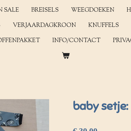
N SALE
BREISELS
WEEGDOEKEN
H
S
VERJAARDAGKROON
KNUFFELS
OFFENPAKKET
INFO/CONTACT
PRIVA
baby setje:
€ 30,00