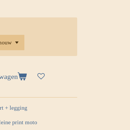
lwagen
irt + legging
kleine print moto