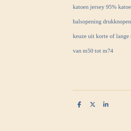
katoen jersey 95% kato
halsopening drukknopen
keuze uit korte of lang
van m50 tot m74
D
D
S
e
e
h
l
e
a
e
l
r