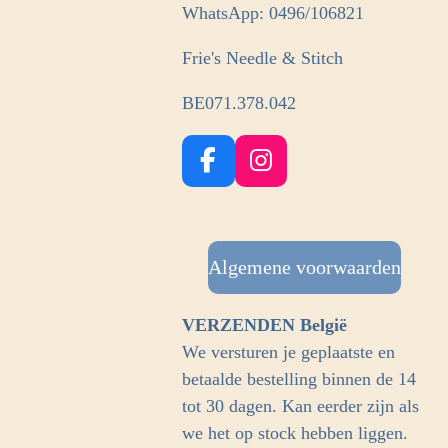
WhatsApp: 0496/106821
Frie's Needle & Stitch
BE071.378.042
F
I
a
n
c
s
e
t
b
Algemene voorwaarden
a
o
g
o
r
VERZENDEN België
k
a
We versturen je geplaatste en
m
betaalde bestelling binnen de 14
tot 30 dagen. Kan eerder zijn als
we het op stock hebben liggen.