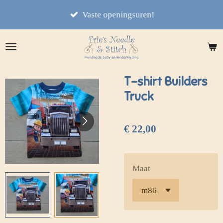
Ga
Vaste openingsuren!
direct
naar
de
hoofdinhoud
T-shirt Builders
Truck
€ 22,00
Maat