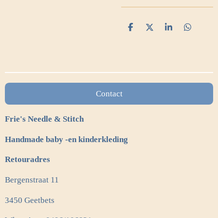
D
D
S
D
e
e
h
e
l
e
a
l
e
l
r
e
n
e
n
Contact
Frie's Needle & Stitch
Handmade baby -en kinderkleding
Retouradres
Bergenstraat 11
3450 Geetbets