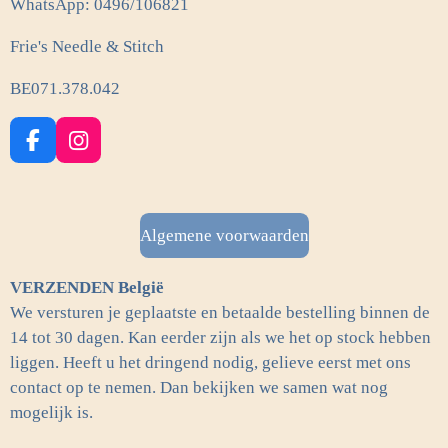
WhatsApp: 0496/106821
Frie's Needle & Stitch
BE071.378.042
F
I
a
n
c
s
e
t
b
a
Algemene voorwaarden
o
g
o
r
VERZENDEN België
k
a
m
We versturen je geplaatste en betaalde bestelling binnen de
14 tot 30 dagen. Kan eerder zijn als we het op stock hebben
liggen. Heeft u het dringend nodig, gelieve eerst met ons
contact op te nemen. Dan bekijken we samen wat nog
mogelijk is.