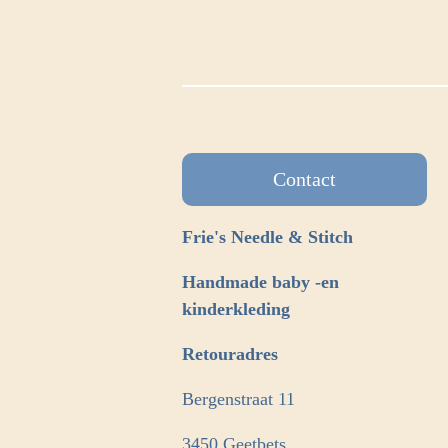
Contact
Frie's Needle & Stitch
Handmade baby -en
kinderkleding
Retouradres
Bergenstraat 11
3450 Geetbets