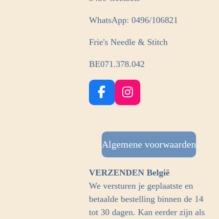
WhatsApp: 0496/106821
Frie's Needle & Stitch
BE071.378.042
F
I
a
n
c
s
e
t
b
Algemene voorwaarden
a
o
g
o
r
VERZENDEN België
k
a
We versturen je geplaatste en
m
betaalde bestelling binnen de 14
tot 30 dagen. Kan eerder zijn als