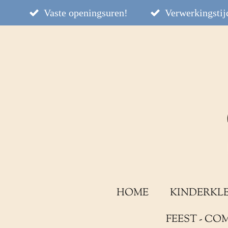
Ga
Vaste openingsuren!
Verwerkingstijd
direct
naar
de
hoofdinhoud
HOME
KINDERKL
FEEST - C