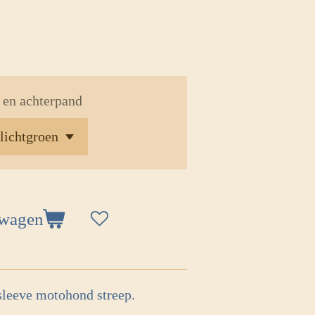
en achterpand
lwagen
sleeve motohond streep.