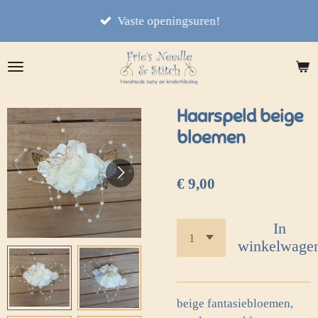
Ga
Vaste openingsuren!
direct
naar
de
hoofdinhoud
Haarspeld beige
bloemen
€ 9,00
In
winkelwage
beige fantasiebloemen,