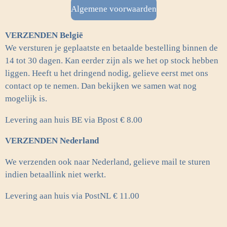
b
a
Algemene voorwaarden
o
g
o
r
VERZENDEN België
k
a
m
We versturen je geplaatste en betaalde bestelling binnen de
14 tot 30 dagen. Kan eerder zijn als we het op stock hebben
liggen. Heeft u het dringend nodig, gelieve eerst met ons
contact op te nemen. Dan bekijken we samen wat nog
mogelijk is.
Levering aan huis BE via Bpost € 8.00
VERZENDEN Nederland
We verzenden ook naar Nederland, gelieve mail te sturen
indien betaallink niet werkt.
Levering aan huis via PostNL
€ 11.00