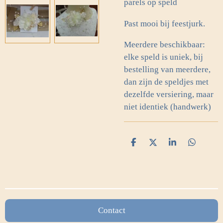
parels op speld
Past mooi bij feestjurk.
Meerdere beschikbaar:
elke speld is uniek, bij
bestelling van meerdere,
dan zijn de speldjes met
dezelfde versiering, maar
niet identiek (handwerk)
D
D
S
D
e
e
h
e
l
e
a
l
e
l
r
e
n
e
n
Contact