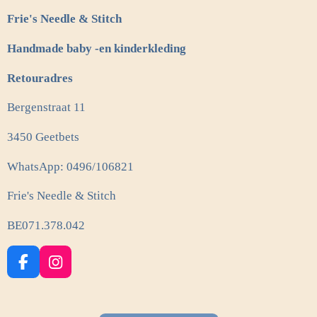
Frie's Needle & Stitch
Handmade baby -en kinderkleding
Retouradres
Bergenstraat 11
3450 Geetbets
WhatsApp: 0496/106821
Frie's Needle & Stitch
BE071.378.042
F
I
a
n
c
s
e
t