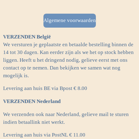
c
s
e
t
b
a
Algemene voorwaarden
o
g
o
r
VERZENDEN België
k
a
m
We versturen je geplaatste en betaalde bestelling binnen de
14 tot 30 dagen. Kan eerder zijn als we het op stock hebben
liggen. Heeft u het dringend nodig, gelieve eerst met ons
contact op te nemen. Dan bekijken we samen wat nog
mogelijk is.
Levering aan huis BE via Bpost € 8.00
VERZENDEN Nederland
We verzenden ook naar Nederland, gelieve mail te sturen
indien betaallink niet werkt.
Levering aan huis via PostNL
€ 11.00