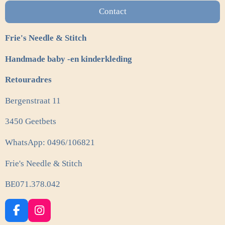
Contact
Frie's Needle & Stitch
Handmade baby -en kinderkleding
Retouradres
Bergenstraat 11
3450 Geetbets
WhatsApp: 0496/106821
Frie's Needle & Stitch
BE071.378.042
F
I
a
n