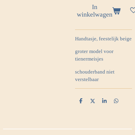
In
winkelwagen
Handtasje, feestelijk beige
groter model voor
tienermeisjes
schouderband niet
verstelbaar
D
D
S
D
e
e
h
e
l
e
a
l
e
l
r
e
n
e
n