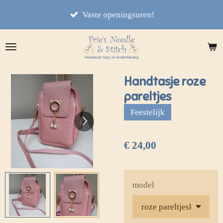
Ga
Vaste openingsuren!
direct
naar
de
hoofdinhoud
Handtasje roze
pareltjes
Feestelijk
€ 24,00
model