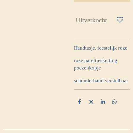
Uitverkocht
Handtasje, feestelijk roze
roze pareltjesketting
poezenkopje
schouderband verstelbaar
D
D
S
D
e
e
h
e
l
e
a
l
e
l
r
e
n
e
n