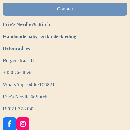
Contact
Frie's Needle & Stitch
Handmade baby -en kinderkleding
Retouradres
Bergenstraat 11
3450 Geetbets
WhatsApp: 0496/106821
Frie's Needle & Stitch
BE071.378.042
F
I