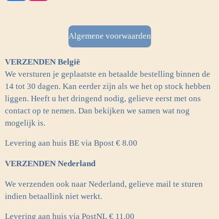
a
n
c
s
e
t
b
a
Algemene voorwaarden
o
g
o
r
VERZENDEN België
k
a
m
We versturen je geplaatste en betaalde bestelling binnen de
14 tot 30 dagen. Kan eerder zijn als we het op stock hebben
liggen. Heeft u het dringend nodig, gelieve eerst met ons
contact op te nemen. Dan bekijken we samen wat nog
mogelijk is.
Levering aan huis BE via Bpost € 8.00
VERZENDEN Nederland
We verzenden ook naar Nederland, gelieve mail te sturen
indien betaallink niet werkt.
Levering aan huis via PostNL
€ 11.00