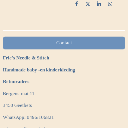
D
D
S
D
e
e
h
e
l
e
a
l
e
l
r
e
n
e
n
Contact
Frie's Needle & Stitch
Handmade baby -en kinderkleding
Retouradres
Bergenstraat 11
3450 Geetbets
WhatsApp: 0496/106821