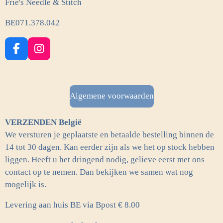
Frie's Needle & Stitch
BE071.378.042
F
I
a
n
c
s
e
t
b
a
Algemene voorwaarden
o
g
o
r
VERZENDEN België
k
a
m
We versturen je geplaatste en betaalde bestelling binnen de
14 tot 30 dagen. Kan eerder zijn als we het op stock hebben
liggen. Heeft u het dringend nodig, gelieve eerst met ons
contact op te nemen. Dan bekijken we samen wat nog
mogelijk is.
Levering aan huis BE via Bpost € 8.00