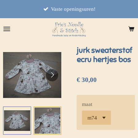
Ga
Vaste openingsuren!
direct
naar
de
hoofdinhoud
jurk sweaterstof
ecru hertjes bos
€ 30,00
maat