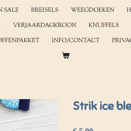
N SALE
BREISELS
WEEGDOEKEN
H
S
VERJAARDAGKROON
KNUFFELS
OFFENPAKKET
INFO/CONTACT
PRIVA
Strik ice bl
€ 5,00