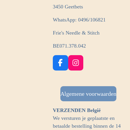
3450 Geetbets
WhatsApp: 0496/106821
Frie's Needle & Stitch
BE071.378.042
F
I
a
n
c
s
e
t
b
Algemene voorwaarden
a
o
g
o
r
VERZENDEN België
k
a
We versturen je geplaatste en
m
betaalde bestelling binnen de 14