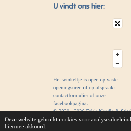
U vindt ons hier:
Het winkeltje is open op vaste
openingsuren of op afspraak:
contactformulier of onze
facebookpagina.
© 2020 - 2026 Frie's Needle & Stitc
Deze website gebruikt cookies voor analyse-doeleinde
hiermee akkoord.