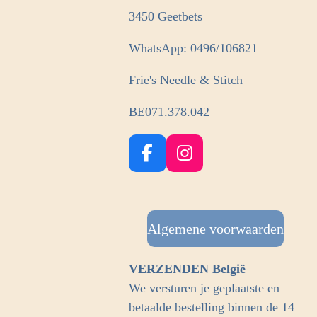
3450 Geetbets
WhatsApp: 0496/106821
Frie's Needle & Stitch
BE071.378.042
F
I
a
n
c
s
e
t
b
Algemene voorwaarden
a
o
g
o
r
VERZENDEN België
k
a
We versturen je geplaatste en
m
betaalde bestelling binnen de 14