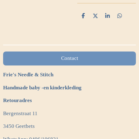
D
D
S
D
e
e
h
e
l
e
a
l
e
l
r
e
n
e
n
Contact
Frie's Needle & Stitch
Handmade baby -en kinderkleding
Retouradres
Bergenstraat 11
3450 Geetbets