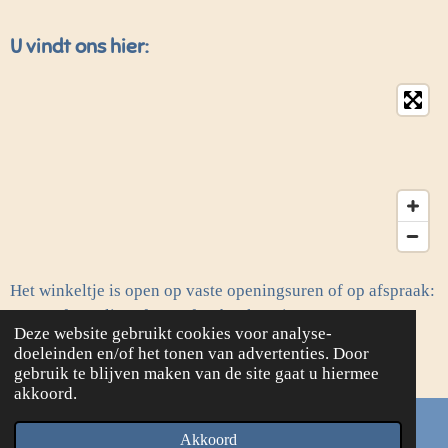
U vindt ons hier:
Het winkeltje is open op vaste openingsuren of op afspraak:
contactformulier of onze facebookpagina.
Deze website gebruikt cookies voor analyse-
© 2020 - 2026 Frie's Needle & Stitch
doeleinden en/of het tonen van advertenties. Door
Powered by
JouwWeb
gebruik te blijven maken van de site gaat u hiermee
akkoord.
Akkoord
E-mailadres
Kaart
Facebook