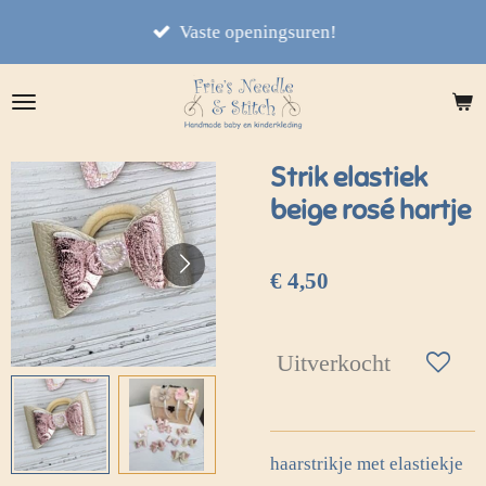
Ga
Vaste openingsuren!
direct
naar
de
hoofdinhoud
Strik elastiek
beige rosé hartje
€ 4,50
Uitverkocht
haarstrikje met elastiekje