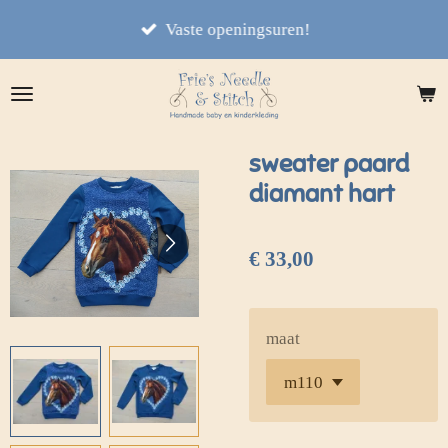
Ga
Vaste openingsuren!
direct
naar
de
hoofdinhoud
sweater paard
diamant hart
€ 33,00
maat