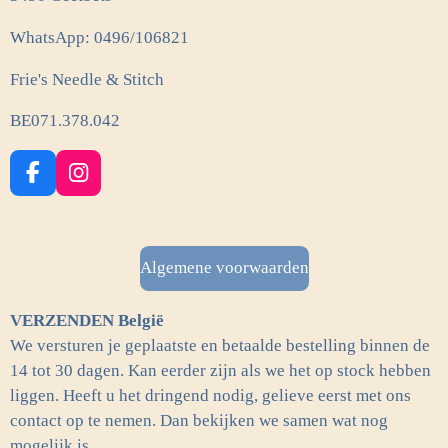
WhatsApp: 0496/106821
Frie's Needle & Stitch
BE071.378.042
F
I
a
n
c
s
e
t
b
a
Algemene voorwaarden
o
g
o
r
VERZENDEN België
k
a
m
We versturen je geplaatste en betaalde bestelling binnen de
14 tot 30 dagen. Kan eerder zijn als we het op stock hebben
liggen. Heeft u het dringend nodig, gelieve eerst met ons
contact op te nemen. Dan bekijken we samen wat nog
mogelijk is.