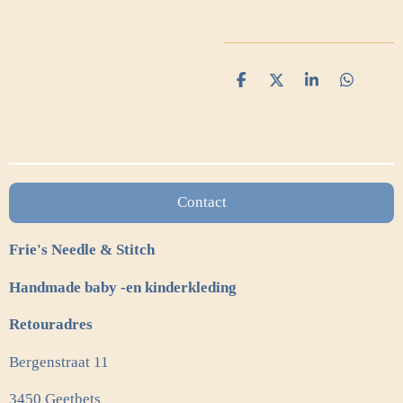
D
D
S
D
e
e
h
e
l
e
a
l
e
l
r
e
n
e
n
Contact
Frie's Needle & Stitch
Handmade baby -en kinderkleding
Retouradres
Bergenstraat 11
3450 Geetbets