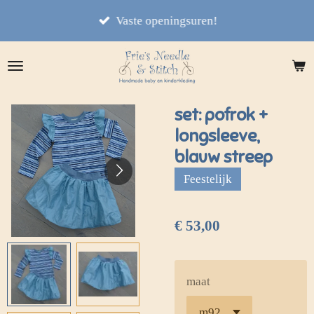
Ga
Vaste openingsuren!
direct
naar
de
hoofdinhoud
set: pofrok +
longsleeve,
blauw streep
Feestelijk
€ 53,00
maat