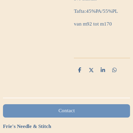
Tafta:45%PA/55%PL
van m92 tot m170
D
D
S
D
e
e
h
e
l
e
a
l
e
l
r
e
n
e
n
Contact
Frie's Needle & Stitch