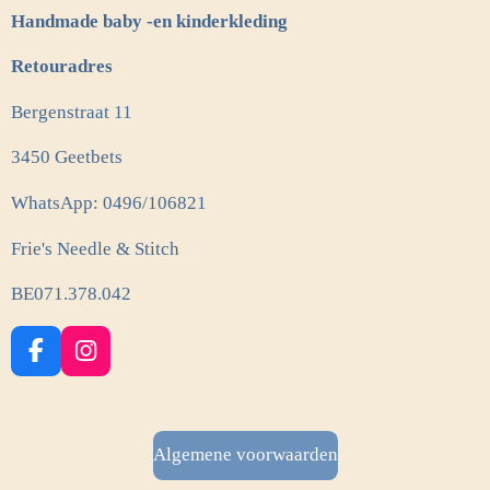
Handmade baby -en kinderkleding
Retouradres
Bergenstraat 11
3450 Geetbets
WhatsApp: 0496/106821
Frie's Needle & Stitch
BE071.378.042
F
I
a
n
c
s
e
t
b
a
Algemene voorwaarden
o
g