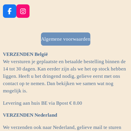
F
I
a
n
c
s
e
t
b
a
Algemene voorwaarden
o
g
o
r
VERZENDEN België
k
a
m
We versturen je geplaatste en betaalde bestelling binnen de
14 tot 30 dagen. Kan eerder zijn als we het op stock hebben
liggen. Heeft u het dringend nodig, gelieve eerst met ons
contact op te nemen. Dan bekijken we samen wat nog
mogelijk is.
Levering aan huis BE via Bpost € 8.00
VERZENDEN Nederland
We verzenden ook naar Nederland, gelieve mail te sturen