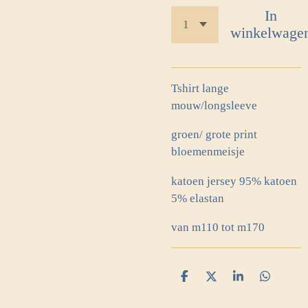
In
winkelwage
Tshirt lange
mouw/longsleeve
groen/ grote print
bloemenmeisje
katoen jersey 95% katoen
5% elastan
van m110 tot m170
D
D
S
D
e
e
h
e
l
e
a
l