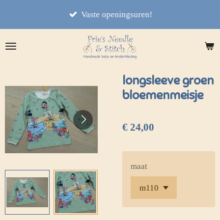
Ga
Vaste openingsuren!
direct
naar
de
hoofdinhoud
longsleeve groen
bloemenmeisje
€ 24,00
maat