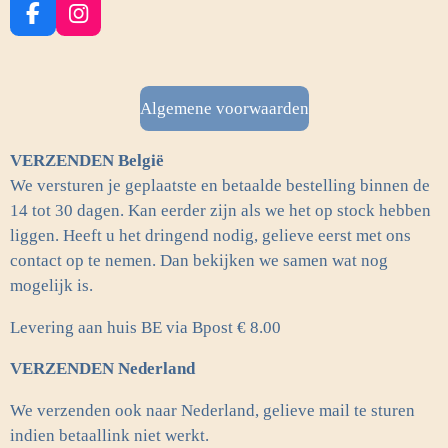
F
I
a
n
c
s
e
t
b
a
Algemene voorwaarden
o
g
o
r
VERZENDEN België
k
a
m
We versturen je geplaatste en betaalde bestelling binnen de
14 tot 30 dagen. Kan eerder zijn als we het op stock hebben
liggen. Heeft u het dringend nodig, gelieve eerst met ons
contact op te nemen. Dan bekijken we samen wat nog
mogelijk is.
Levering aan huis BE via Bpost € 8.00
VERZENDEN Nederland
We verzenden ook naar Nederland, gelieve mail te sturen
indien betaallink niet werkt.