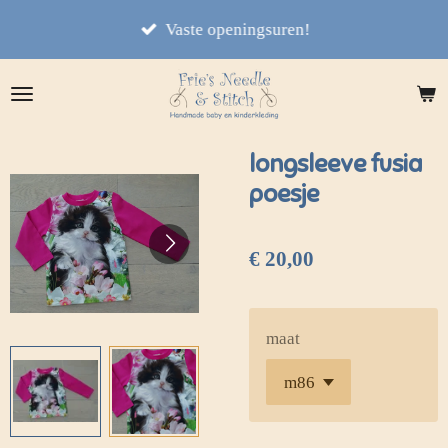
Ga
Vaste openingsuren!
direct
naar
de
hoofdinhoud
longsleeve fusia
poesje
€ 20,00
maat