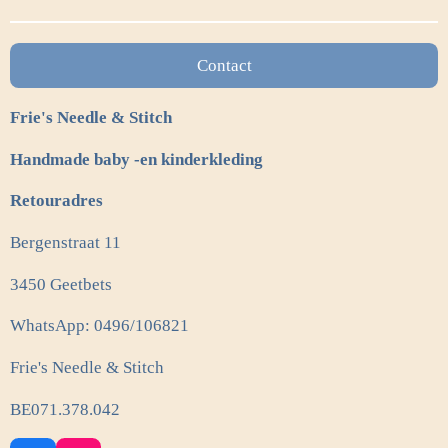
n
e
n
Contact
Frie's Needle & Stitch
Handmade baby -en kinderkleding
Retouradres
Bergenstraat 11
3450 Geetbets
WhatsApp: 0496/106821
Frie's Needle & Stitch
BE071.378.042