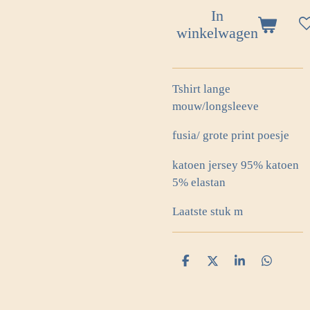
In
winkelwagen
Tshirt lange
mouw/longsleeve
fusia/ grote print poesje
katoen jersey 95% katoen
5% elastan
Laatste stuk m
D
D
S
D
e
e
h
e
l
e
a
l
e
l
r
e