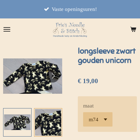
Ga
Vaste openingsuren!
direct
naar
de
hoofdinhoud
longsleeve zwart
gouden unicorn
€ 19,00
maat