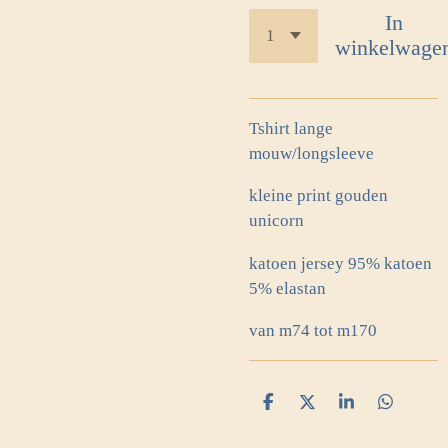
In
winkelwage
Tshirt lange
mouw/longsleeve
kleine print gouden
unicorn
katoen jersey 95% katoen
5% elastan
van m74 tot m170
D
D
S
D
e
e
h
e
l
e
a
l