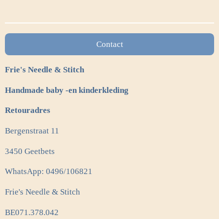
e
l
r
e
n
e
n
Contact
Frie's Needle & Stitch
Handmade baby -en kinderkleding
Retouradres
Bergenstraat 11
3450 Geetbets
WhatsApp: 0496/106821
Frie's Needle & Stitch
BE071.378.042