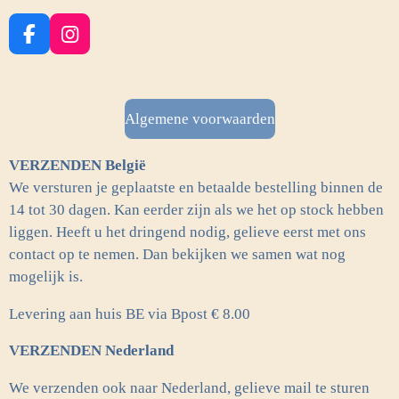
F
I
a
n
c
s
e
t
b
a
Algemene voorwaarden
o
g
o
r
VERZENDEN België
k
a
m
We versturen je geplaatste en betaalde bestelling binnen de
14 tot 30 dagen. Kan eerder zijn als we het op stock hebben
liggen. Heeft u het dringend nodig, gelieve eerst met ons
contact op te nemen. Dan bekijken we samen wat nog
mogelijk is.
Levering aan huis BE via Bpost € 8.00
VERZENDEN Nederland
We verzenden ook naar Nederland, gelieve mail te sturen