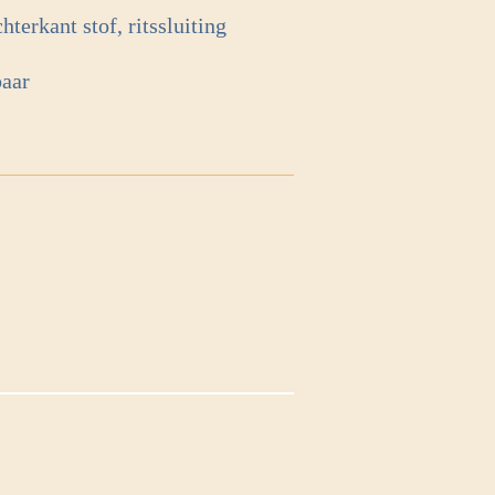
terkant stof, ritssluiting
baar