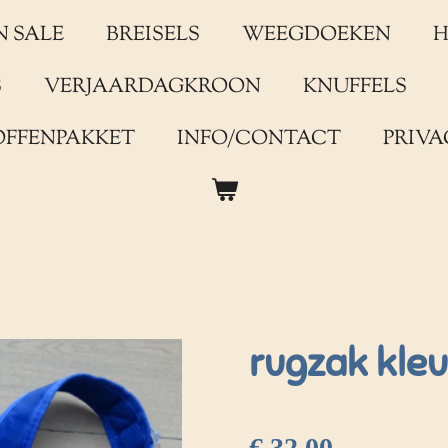
N SALE
BREISELS
WEEGDOEKEN
H
S
VERJAARDAGKROON
KNUFFELS
OFFENPAKKET
INFO/CONTACT
PRIVA
rugzak kleu
€ 32,00