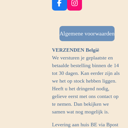
F
I
a
n
c
s
e
t
b
Algemene voorwaarden
a
o
g
o
r
VERZENDEN België
k
a
We versturen je geplaatste en
m
betaalde bestelling binnen de 14
tot 30 dagen. Kan eerder zijn als
we het op stock hebben liggen.
Heeft u het dringend nodig,
gelieve eerst met ons contact op
te nemen. Dan bekijken we
samen wat nog mogelijk is.
Levering aan huis BE via Bpost