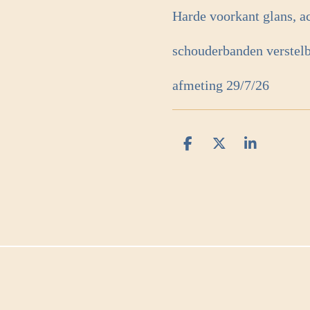
Harde voorkant glans, ach
schouderbanden verstel
afmeting 29/7/26
D
D
S
e
e
h
l
e
a
e
l
r
n
e