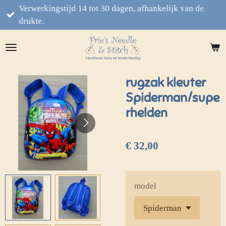
Verwerkingstijd 14 tot 30 dagen, afhankelijk van de
Ga
drukte.
direct
naar
de
hoofdinhoud
rugzak kleuter
Spiderman/supe
rhelden
€ 32,00
model