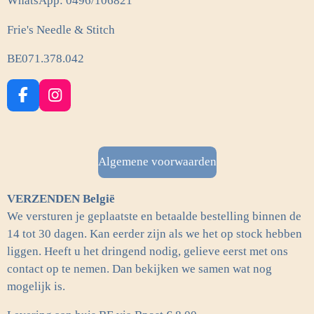
WhatsApp: 0496/106821
Frie's Needle & Stitch
BE071.378.042
F
I
a
n
c
s
e
t
b
a
Algemene voorwaarden
o
g
o
r
VERZENDEN België
k
a
m
We versturen je geplaatste en betaalde bestelling binnen de
14 tot 30 dagen. Kan eerder zijn als we het op stock hebben
liggen. Heeft u het dringend nodig, gelieve eerst met ons
contact op te nemen. Dan bekijken we samen wat nog
mogelijk is.