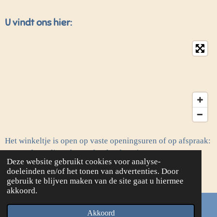
U vindt ons hier:
Het winkeltje is open op vaste openingsuren of op afspraak:
contactformulier of onze facebookpagina.
Deze website gebruikt cookies voor analyse-
© 2020 - 2026 Frie's Needle & Stitch
doeleinden en/of het tonen van advertenties. Door
Powered by
JouwWeb
gebruik te blijven maken van de site gaat u hiermee
akkoord.
Akkoord
E-mailadres
Kaart
Facebook