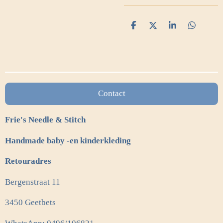
D
D
S
D
e
e
h
e
l
e
a
l
e
l
r
e
n
e
n
Contact
Frie's Needle & Stitch
Handmade baby -en kinderkleding
Retouradres
Bergenstraat 11
3450 Geetbets