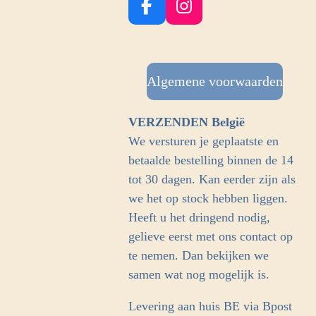
F
I
a
n
c
s
e
t
b
Algemene voorwaarden
a
o
g
o
r
VERZENDEN België
k
a
We versturen je geplaatste en
m
betaalde bestelling binnen de 14
tot 30 dagen. Kan eerder zijn als
we het op stock hebben liggen.
Heeft u het dringend nodig,
gelieve eerst met ons contact op
te nemen. Dan bekijken we
samen wat nog mogelijk is.
Levering aan huis BE via Bpost