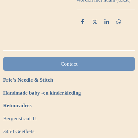
D
D
S
D
e
e
h
e
l
e
a
l
e
l
r
e
n
e
n
Contact
Frie's Needle & Stitch
Handmade baby -en kinderkleding
Retouradres
Bergenstraat 11
3450 Geetbets