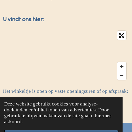
U vindt ons hier:
Het winkeltje is open op vaste openingsuren of op afspraak:
contactformulier of onze facebookpagina.
Deze website gebruikt cookies voor analyse-
© 2020 - 2026 Frie's Needle & Stitch
doeleinden en/of het tonen van advertenties. Door
Powered by
JouwWeb
gebruik te blijven maken van de site gaat u hiermee
akkoord.