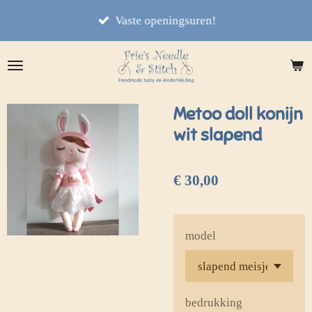
Ga
Vaste openingsuren!
direct
naar
de
hoofdinhoud
Metoo doll konijn
wit slapend
€ 30,00
model
bedrukking