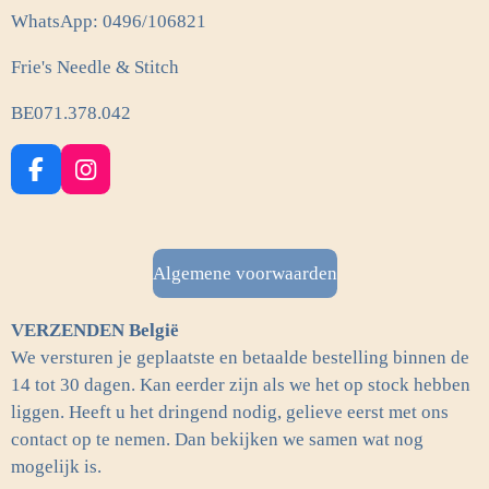
WhatsApp: 0496/106821
Frie's Needle & Stitch
BE071.378.042
F
I
a
n
c
s
e
t
b
a
Algemene voorwaarden
o
g
o
r
VERZENDEN België
k
a
m
We versturen je geplaatste en betaalde bestelling binnen de
14 tot 30 dagen. Kan eerder zijn als we het op stock hebben
liggen. Heeft u het dringend nodig, gelieve eerst met ons
contact op te nemen. Dan bekijken we samen wat nog
mogelijk is.