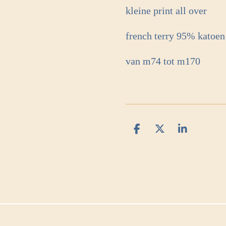
kleine print all over
french terry 95% katoen
van m74 tot m170
D
D
S
e
e
h
l
e
a
e
l
r
n
e