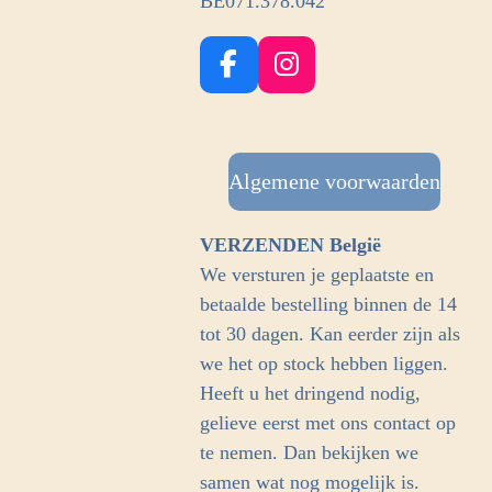
BE071.378.042
F
I
a
n
c
s
e
t
b
Algemene voorwaarden
a
o
g
o
r
VERZENDEN België
k
a
We versturen je geplaatste en
m
betaalde bestelling binnen de 14
tot 30 dagen. Kan eerder zijn als
we het op stock hebben liggen.
Heeft u het dringend nodig,
gelieve eerst met ons contact op
te nemen. Dan bekijken we
samen wat nog mogelijk is.