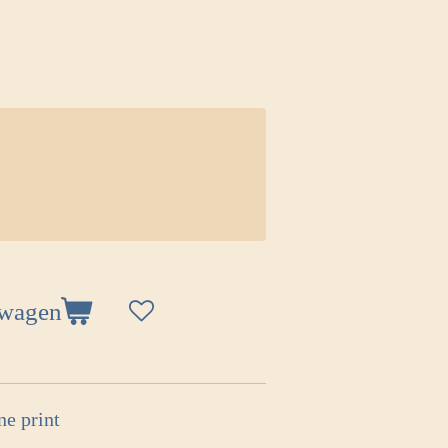
lwagen
ne print