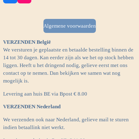
a
n
c
s
e
t
b
a
Algemene voorwaarden
o
g
o
r
VERZENDEN België
k
a
m
We versturen je geplaatste en betaalde bestelling binnen de
14 tot 30 dagen. Kan eerder zijn als we het op stock hebben
liggen. Heeft u het dringend nodig, gelieve eerst met ons
contact op te nemen. Dan bekijken we samen wat nog
mogelijk is.
Levering aan huis BE via Bpost € 8.00
VERZENDEN Nederland
We verzenden ook naar Nederland, gelieve mail te sturen
indien betaallink niet werkt.