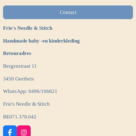
Contact
Frie's Needle & Stitch
Handmade baby -en kinderkleding
Retouradres
Bergenstraat 11
3450 Geetbets
WhatsApp: 0496/106821
Frie's Needle & Stitch
BE071.378.042
F
I