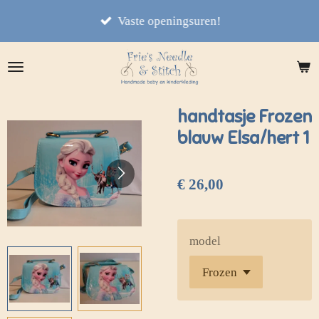
Ga
Vaste openingsuren!
direct
naar
de
hoofdinhoud
handtasje Frozen
blauw Elsa/hert 1
€ 26,00
model