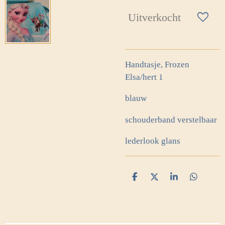
Uitverkocht
Handtasje, Frozen
Elsa/hert 1
blauw
schouderband verstelbaar
lederlook glans
D
D
S
D
e
e
h
e
l
e
a
l
e
l
r
e
n
e
n