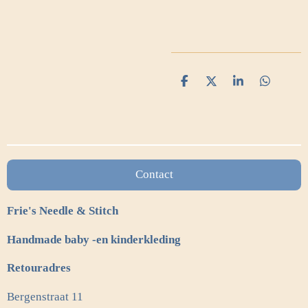
D
D
S
D
e
e
h
e
l
e
a
l
e
l
r
e
n
e
n
Contact
Frie's Needle & Stitch
Handmade baby -en kinderkleding
Retouradres
Bergenstraat 11