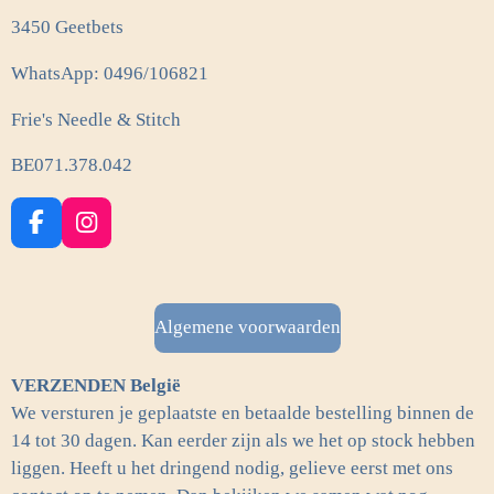
3450 Geetbets
WhatsApp: 0496/106821
Frie's Needle & Stitch
BE071.378.042
F
I
a
n
c
s
e
t
b
a
Algemene voorwaarden
o
g
o
r
VERZENDEN België
k
a
m
We versturen je geplaatste en betaalde bestelling binnen de
14 tot 30 dagen. Kan eerder zijn als we het op stock hebben
liggen. Heeft u het dringend nodig, gelieve eerst met ons