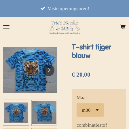
Ga
Vaste openingsuren!
direct
naar
de
hoofdinhoud
T-shirt tijger
blauw
€ 20,00
Maat
combinatiestof