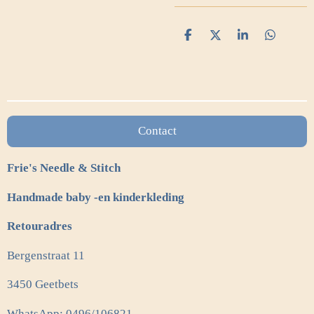
D
D
S
D
e
e
h
e
l
e
a
l
e
l
r
e
n
e
n
Contact
Frie's Needle & Stitch
Handmade baby -en kinderkleding
Retouradres
Bergenstraat 11
3450 Geetbets
WhatsApp: 0496/106821