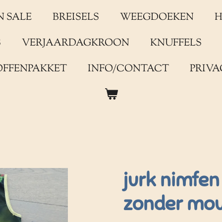
N SALE
BREISELS
WEEGDOEKEN
H
S
VERJAARDAGKROON
KNUFFELS
OFFENPAKKET
INFO/CONTACT
PRIVA
jurk nimfen
zonder mo