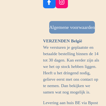
F
I
a
n
c
s
e
t
b
Algemene voorwaarden
a
o
g
o
r
VERZENDEN België
k
a
We versturen je geplaatste en
m
betaalde bestelling binnen de 14
tot 30 dagen. Kan eerder zijn als
we het op stock hebben liggen.
Heeft u het dringend nodig,
gelieve eerst met ons contact op
te nemen. Dan bekijken we
samen wat nog mogelijk is.
Levering aan huis BE via Bpost