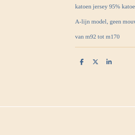
katoen jersey 95% kato
A-lijn model, geen mou
van m92 tot m170
D
D
S
e
e
h
l
e
a
e
l
r
n
e