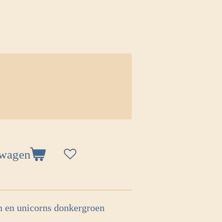
lwagen
en en unicorns donkergroen