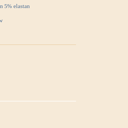
en 5% elastan
w