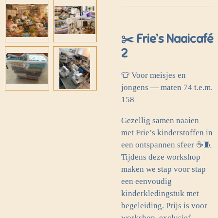
✂️ Frie’s Naaicafé
2
👕 Voor meisjes en
jongens — maten 74 t.e.m.
158
Gezellig samen naaien
met Frie’s kinderstoffen in
een ontspannen sfeer ☕🧵
Tijdens deze workshop
maken we stap voor stap
een eenvoudig
kinderkledingstuk met
begeleiding. Prijs is voor
workshop, exclusief