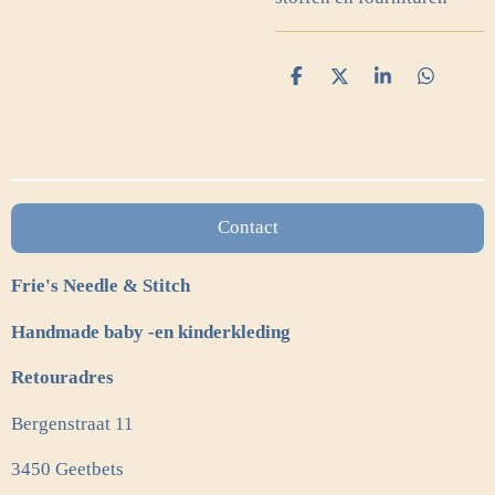
D
D
S
D
e
e
h
e
l
e
a
l
e
l
r
e
n
e
n
Contact
Frie's Needle & Stitch
Handmade baby -en kinderkleding
Retouradres
Bergenstraat 11
3450 Geetbets