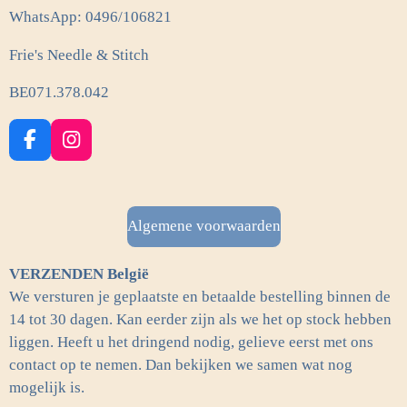
WhatsApp: 0496/106821
Frie's Needle & Stitch
BE071.378.042
F
I
a
n
c
s
e
t
b
a
Algemene voorwaarden
o
g
o
r
VERZENDEN België
k
a
m
We versturen je geplaatste en betaalde bestelling binnen de
14 tot 30 dagen. Kan eerder zijn als we het op stock hebben
liggen. Heeft u het dringend nodig, gelieve eerst met ons
contact op te nemen. Dan bekijken we samen wat nog
mogelijk is.