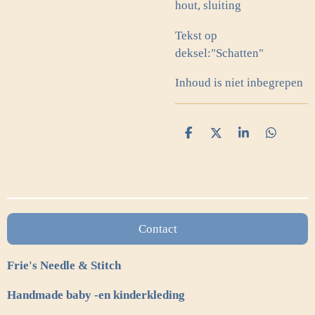
hout, sluiting
Tekst op
deksel:"Schatten"
Inhoud is niet inbegrepen
D
D
S
D
e
e
h
e
l
e
a
l
e
l
r
e
n
e
n
Contact
Frie's Needle & Stitch
Handmade baby -en kinderkleding