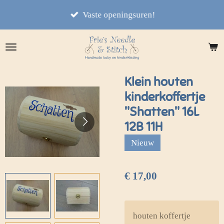
Ga
Vaste openingsuren!
direct
naar
de
hoofdinhoud
Klein houten
kinderkoffertje
"Shatten" 16L
12B 11H
Nieuw
€ 17,00
houten koffertje