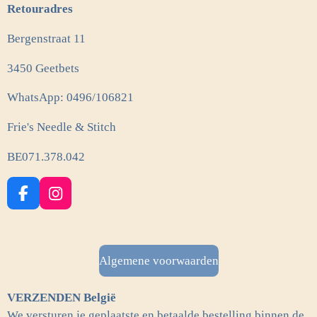
Retouradres
Bergenstraat 11
3450 Geetbets
WhatsApp: 0496/106821
Frie's Needle & Stitch
BE071.378.042
F
I
a
n
c
s
e
t
b
a
Algemene voorwaarden
o
g
o
r
VERZENDEN België
k
a
m
We versturen je geplaatste en betaalde bestelling binnen de