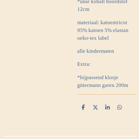
*unie kobalt boordstof
12cm
materiaal: katoentricot
95% katoen 5% elastan
oeko-tex label
alle kindermaten
Extra:
*bijpassend klosje
gütermann garen 200m
D
D
S
D
e
e
h
e
l
e
a
l
e
l
r
e
n
e
n