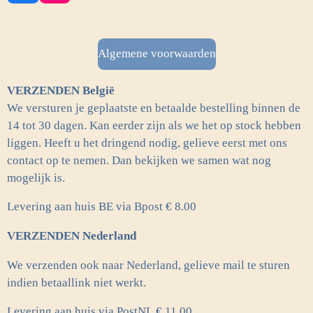
a
n
c
s
e
t
b
a
Algemene voorwaarden
o
g
o
r
VERZENDEN België
k
a
m
We versturen je geplaatste en betaalde bestelling binnen de
14 tot 30 dagen. Kan eerder zijn als we het op stock hebben
liggen. Heeft u het dringend nodig, gelieve eerst met ons
contact op te nemen. Dan bekijken we samen wat nog
mogelijk is.
Levering aan huis BE via Bpost € 8.00
VERZENDEN Nederland
We verzenden ook naar Nederland, gelieve mail te sturen
indien betaallink niet werkt.
Levering aan huis via PostNL
€ 11.00