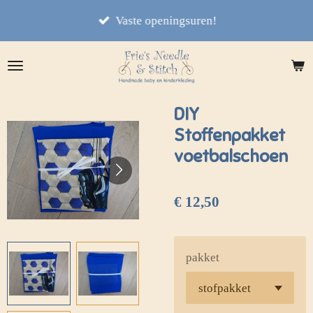
Ga
Vaste openingsuren!
direct
naar
de
hoofdinhoud
DIY
Stoffenpakket
voetbalschoen
€ 12,50
pakket