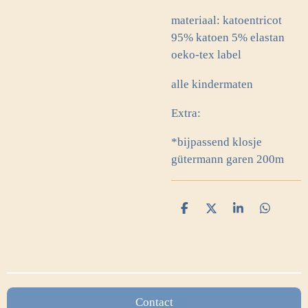
materiaal: katoentricot
95% katoen 5% elastan
oeko-tex label
alle kindermaten
Extra:
*bijpassend klosje
gütermann garen 200m
D
D
S
D
e
e
h
e
l
e
a
l
e
l
r
e
n
e
n
Contact