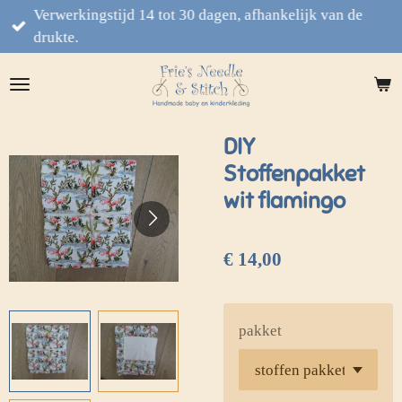
Verwerkingstijd 14 tot 30 dagen, afhankelijk van de
Ga
drukte.
direct
naar
de
hoofdinhoud
DIY
Stoffenpakket
wit flamingo
€ 14,00
pakket