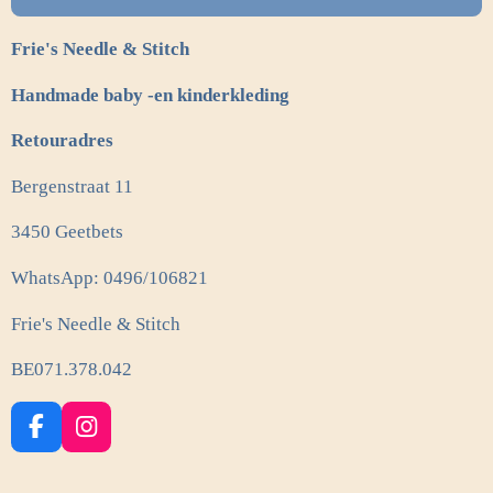
Frie's Needle & Stitch
Handmade baby -en kinderkleding
Retouradres
Bergenstraat 11
3450 Geetbets
WhatsApp: 0496/106821
Frie's Needle & Stitch
BE071.378.042
F
I
a
n
c
s