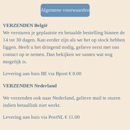
e
t
b
a
Algemene voorwaarden
o
g
o
r
VERZENDEN België
k
a
m
We versturen je geplaatste en betaalde bestelling binnen de
14 tot 30 dagen. Kan eerder zijn als we het op stock hebben
liggen. Heeft u het dringend nodig, gelieve eerst met ons
contact op te nemen. Dan bekijken we samen wat nog
mogelijk is.
Levering aan huis BE via Bpost € 8.00
VERZENDEN Nederland
We verzenden ook naar Nederland, gelieve mail te sturen
indien betaallink niet werkt.
Levering aan huis via PostNL
€ 11.00