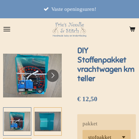
Ga
Vaste openingsuren!
direct
naar
de
hoofdinhoud
DIY
Stoffenpakket
vrachtwagen km
teller
€ 12,50
pakket