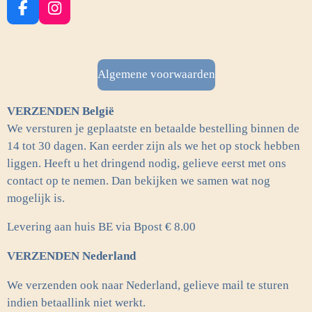
F
I
a
n
c
s
e
t
b
a
Algemene voorwaarden
o
g
o
r
VERZENDEN België
k
a
m
We versturen je geplaatste en betaalde bestelling binnen de
14 tot 30 dagen. Kan eerder zijn als we het op stock hebben
liggen. Heeft u het dringend nodig, gelieve eerst met ons
contact op te nemen. Dan bekijken we samen wat nog
mogelijk is.
Levering aan huis BE via Bpost € 8.00
VERZENDEN Nederland
We verzenden ook naar Nederland, gelieve mail te sturen
indien betaallink niet werkt.