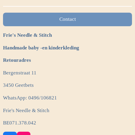
n
e
n
Contact
Frie's Needle & Stitch
Handmade baby -en kinderkleding
Retouradres
Bergenstraat 11
3450 Geetbets
WhatsApp: 0496/106821
Frie's Needle & Stitch
BE071.378.042