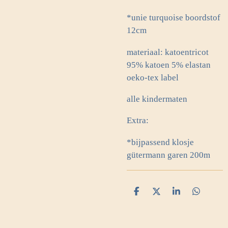
*unie turquoise boordstof
12cm
materiaal: katoentricot
95% katoen 5% elastan
oeko-tex label
alle kindermaten
Extra:
*bijpassend klosje
gütermann garen 200m
D
D
S
D
e
e
h
e
l
e
a
l
e
l
r
e