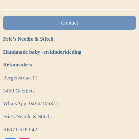
n
e
n
Contact
Frie's Needle & Stitch
Handmade baby -en kinderkleding
Retouradres
Bergenstraat 11
3450 Geetbets
WhatsApp: 0496/106821
Frie's Needle & Stitch
BE071.378.042