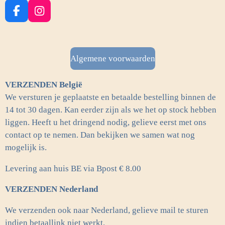
F
I
a
n
c
s
e
t
b
a
Algemene voorwaarden
o
g
o
r
VERZENDEN België
k
a
m
We versturen je geplaatste en betaalde bestelling binnen de
14 tot 30 dagen. Kan eerder zijn als we het op stock hebben
liggen. Heeft u het dringend nodig, gelieve eerst met ons
contact op te nemen. Dan bekijken we samen wat nog
mogelijk is.
Levering aan huis BE via Bpost € 8.00
VERZENDEN Nederland
We verzenden ook naar Nederland, gelieve mail te sturen
indien betaallink niet werkt.