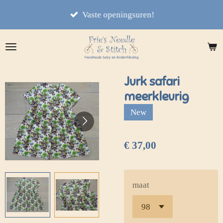
Ga
Vaste openingsuren!
direct
naar
de
hoofdinhoud
Jurk safari
meerkleurig
New
€ 37,00
maat