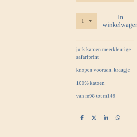
In
winkelwage
jurk katoen meerkleurige
safariprint
knopen vooraan, kraagje
100% katoen
van m98 tot m146
D
D
S
D
e
e
h
e
l
e
a
l
e
l
r
e