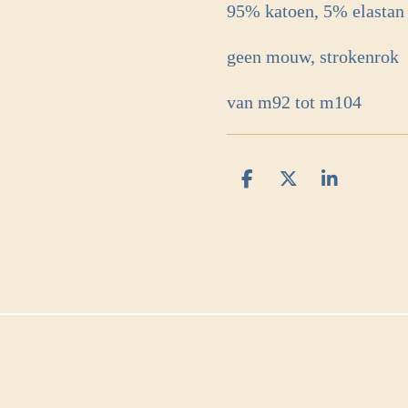
95% katoen, 5% elastan
geen mouw, strokenrok
van m92 tot m104
D
D
S
e
e
h
l
e
a
e
l
r
n
e