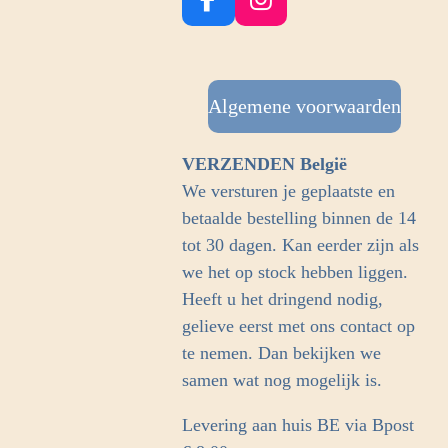
F
I
a
n
c
s
e
t
b
Algemene voorwaarden
a
o
g
o
r
VERZENDEN België
k
a
We versturen je geplaatste en
m
betaalde bestelling binnen de 14
tot 30 dagen. Kan eerder zijn als
we het op stock hebben liggen.
Heeft u het dringend nodig,
gelieve eerst met ons contact op
te nemen. Dan bekijken we
samen wat nog mogelijk is.
Levering aan huis BE via Bpost