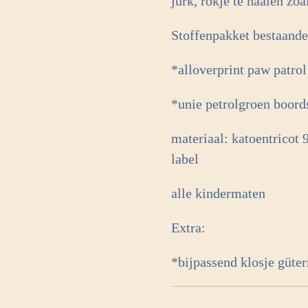
jurk, rokje te naaien zoa
Stoffenpakket bestaande
*alloverprint paw pat
*unie petrolgroen boor
materiaal: katoentricot
label
alle kindermaten
Extra:
*bijpassend klosje güt