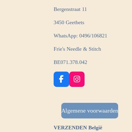
Bergenstraat 11
3450 Geetbets
WhatsApp: 0496/106821
Frie's Needle & Stitch
BE071.378.042
F
I
a
n
c
s
e
t
b
Algemene voorwaarden
a
o
g
o
r
VERZENDEN België
k
a