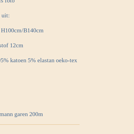
ls foto
 uit:
rol H100cm/B140cm
dstof 12cm
 95% katoen 5% elastan oeko-tex
ermann garen 200m