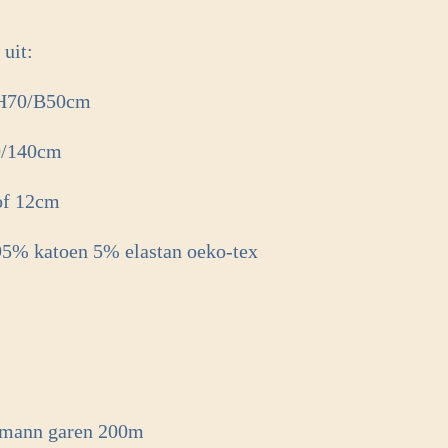
 uit:
u H70/B50cm
70/140cm
of 12cm
 95% katoen 5% elastan oeko-tex
ermann garen 200m