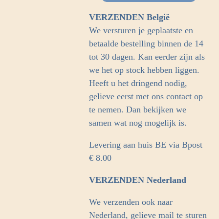
o
g
o
r
VERZENDEN België
k
a
We versturen je geplaatste en
m
betaalde bestelling binnen de 14
tot 30 dagen. Kan eerder zijn als
we het op stock hebben liggen.
Heeft u het dringend nodig,
gelieve eerst met ons contact op
te nemen. Dan bekijken we
samen wat nog mogelijk is.
Levering aan huis BE via Bpost
€ 8.00
VERZENDEN Nederland
We verzenden ook naar
Nederland, gelieve mail te sturen