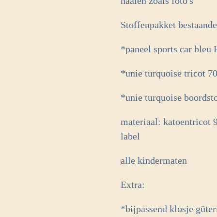
naaien zoals foto's
Stoffenpakket bestaande
*paneel sports car ble
*unie turquoise tricot 
*unie turquoise boordst
materiaal: katoentricot
label
alle kindermaten
Extra:
*bijpassend klosje güt