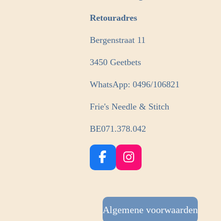
Retouradres
Bergenstraat 11
3450 Geetbets
WhatsApp: 0496/106821
Frie's Needle & Stitch
BE071.378.042
F
I
a
n
c
s
e
t
b
Algemene voorwaarden
a