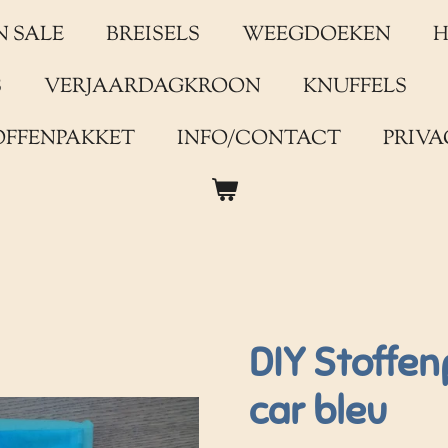
N SALE
BREISELS
WEEGDOEKEN
H
S
VERJAARDAGKROON
KNUFFELS
OFFENPAKKET
INFO/CONTACT
PRIVA
DIY Stoffe
car bleu