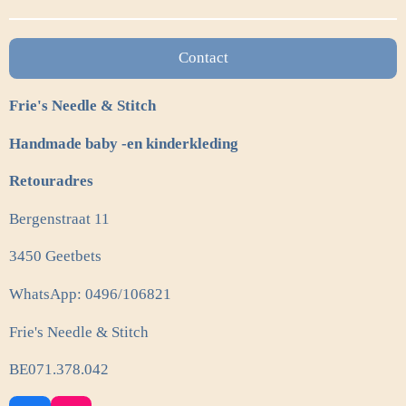
n
e
n
Contact
Frie's Needle & Stitch
Handmade baby -en kinderkleding
Retouradres
Bergenstraat 11
3450 Geetbets
WhatsApp: 0496/106821
Frie's Needle & Stitch
BE071.378.042