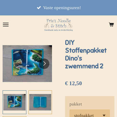
Ga
Vaste openingsuren!
direct
naar
de
hoofdinhoud
DIY
Stoffenpakket
Dino's
zwemmend 2
€ 12,50
pakket