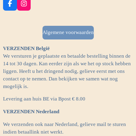
F
I
a
n
c
s
e
t
b
a
Algemene voorwaarden
o
g
o
r
VERZENDEN België
k
a
m
We versturen je geplaatste en betaalde bestelling binnen de
14 tot 30 dagen. Kan eerder zijn als we het op stock hebben
liggen. Heeft u het dringend nodig, gelieve eerst met ons
contact op te nemen. Dan bekijken we samen wat nog
mogelijk is.
Levering aan huis BE via Bpost € 8.00
VERZENDEN Nederland
We verzenden ook naar Nederland, gelieve mail te sturen
indien betaallink niet werkt.