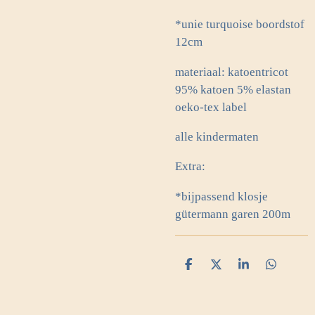
*unie turquoise boordstof
12cm
materiaal: katoentricot
95% katoen 5% elastan
oeko-tex label
alle kindermaten
Extra:
*bijpassend klosje
gütermann garen 200m
D
D
S
D
e
e
h
e
l
e
a
l
e
l
r
e