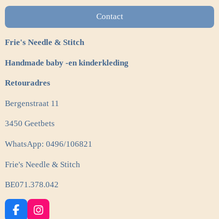
Contact
Frie's Needle & Stitch
Handmade baby -en kinderkleding
Retouradres
Bergenstraat 11
3450 Geetbets
WhatsApp: 0496/106821
Frie's Needle & Stitch
BE071.378.042
F
I