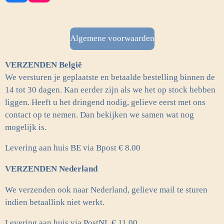
a
n
c
s
e
t
b
a
Algemene voorwaarden
o
g
o
r
VERZENDEN België
k
a
m
We versturen je geplaatste en betaalde bestelling binnen de
14 tot 30 dagen. Kan eerder zijn als we het op stock hebben
liggen. Heeft u het dringend nodig, gelieve eerst met ons
contact op te nemen. Dan bekijken we samen wat nog
mogelijk is.
Levering aan huis BE via Bpost € 8.00
VERZENDEN Nederland
We verzenden ook naar Nederland, gelieve mail te sturen
indien betaallink niet werkt.
Levering aan huis via PostNL
€ 11.00