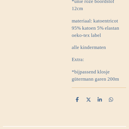
*unie roze boordstof
12cm
materiaal: katoentricot
95% katoen 5% elastan
oeko-tex label
alle kindermaten
Extra:
*bijpassend klosje
gütermann garen 200m
D
D
S
D
e
e
h
e
l
e
a
l
e
l
r
e
n
e
n