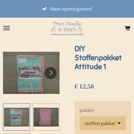
Ga
Vaste openingsuren!
direct
naar
de
hoofdinhoud
DIY
Stoffenpakket
Attitude 1
€ 12,50
pakket