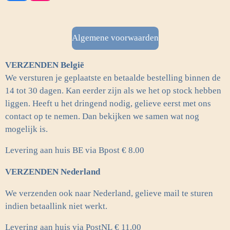
a
n
c
s
e
t
b
a
Algemene voorwaarden
o
g
o
r
VERZENDEN België
k
a
m
We versturen je geplaatste en betaalde bestelling binnen de
14 tot 30 dagen. Kan eerder zijn als we het op stock hebben
liggen. Heeft u het dringend nodig, gelieve eerst met ons
contact op te nemen. Dan bekijken we samen wat nog
mogelijk is.
Levering aan huis BE via Bpost € 8.00
VERZENDEN Nederland
We verzenden ook naar Nederland, gelieve mail te sturen
indien betaallink niet werkt.
Levering aan huis via PostNL
€ 11.00