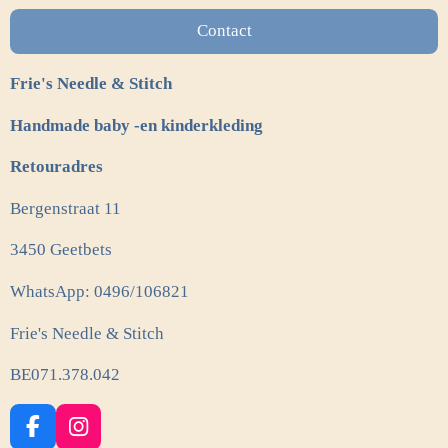
Contact
Frie's Needle & Stitch
Handmade baby -en kinderkleding
Retouradres
Bergenstraat 11
3450 Geetbets
WhatsApp: 0496/106821
Frie's Needle & Stitch
BE071.378.042
F
I