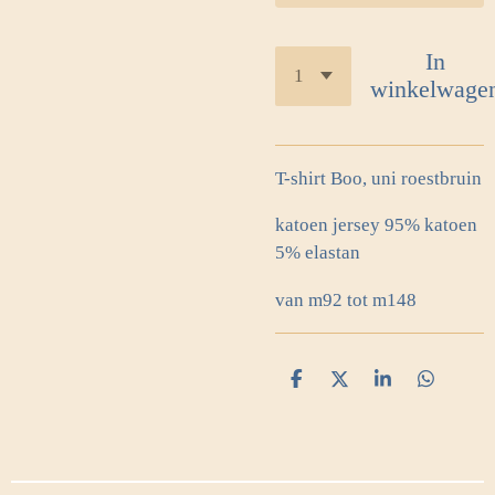
In
winkelwage
T-shirt Boo, uni roestbruin
katoen jersey 95% katoen
5% elastan
van m92 tot m148
D
D
S
D
e
e
h
e
l
e
a
l
e
l
r
e
n
e
n