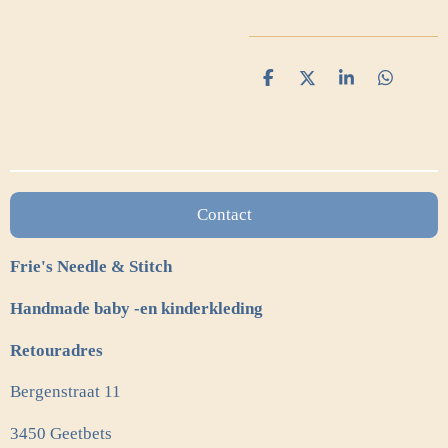
D
D
S
D
e
e
h
e
l
e
a
l
e
l
r
e
n
e
n
Contact
Frie's Needle & Stitch
Handmade baby -en kinderkleding
Retouradres
Bergenstraat 11
3450 Geetbets