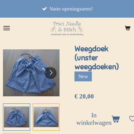
Ga
Vaste openingsuren!
direct
naar
de
hoofdinhoud
Weegdoek
(unster
weegdoeken)
New
€ 20,00
In
winkelwagen