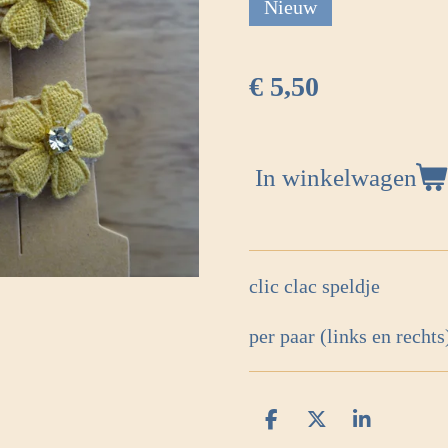
Nieuw
€ 5,50
In winkelwagen
clic clac speldje
per paar (links en rechts
D
D
S