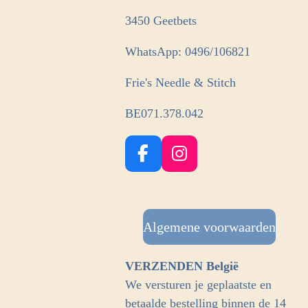
3450 Geetbets
WhatsApp: 0496/106821
Frie's Needle & Stitch
BE071.378.042
F
I
a
n
c
s
e
t
b
Algemene voorwaarden
a
o
g
o
r
VERZENDEN België
k
a
We versturen je geplaatste en
m
betaalde bestelling binnen de 14