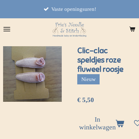
Ga
Vaste openingsuren!
direct
naar
de
hoofdinhoud
Clic-clac
speldjes roze
fluweel roosje
Nieuw
€ 5,50
In
winkelwagen