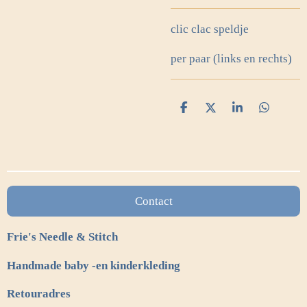
clic clac speldje
per paar (links en rechts)
D
D
S
D
e
e
h
e
l
e
a
l
e
l
r
e
n
e
n
Contact
Frie's Needle & Stitch
Handmade baby -en kinderkleding
Retouradres