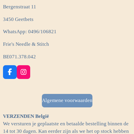
Bergenstraat 11
3450 Geetbets
WhatsApp: 0496/106821
Frie's Needle & Stitch
BE071.378.042
F
I
a
n
c
s
e
t
b
a
Algemene voorwaarden
o
g
o
r
VERZENDEN België
k
a
m
We versturen je geplaatste en betaalde bestelling binnen de
14 tot 30 dagen. Kan eerder zijn als we het op stock hebben