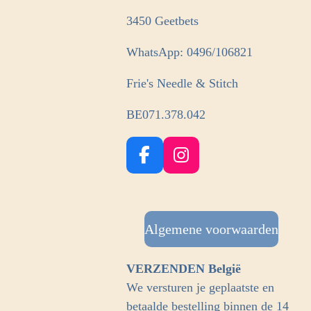
3450 Geetbets
WhatsApp: 0496/106821
Frie's Needle & Stitch
BE071.378.042
F
I
a
n
c
s
e
t
b
Algemene voorwaarden
a
o
g
o
r
VERZENDEN België
k
a
We versturen je geplaatste en
m
betaalde bestelling binnen de 14