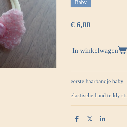
Baby
€ 6,00
In winkelwagen
eerste haarbandje baby
elastische band teddy st
D
D
S