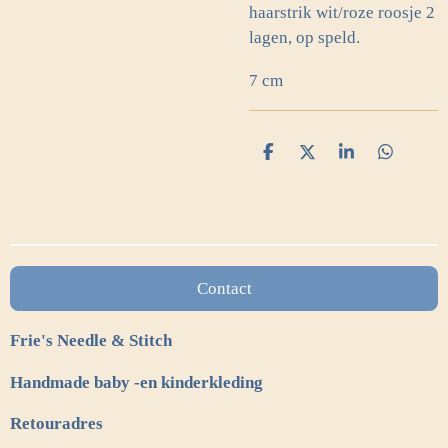
haarstrik wit/roze roosje 2
lagen, op speld.
7 cm
D
D
S
D
e
e
h
e
l
e
a
l
e
l
r
e
n
e
n
Contact
Frie's Needle & Stitch
Handmade baby -en kinderkleding
Retouradres