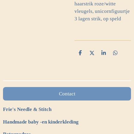
haarstrik roze/witte
vleugels, unicornfiguurtje
3 lagen strik, op speld
D
D
S
D
e
e
h
e
l
e
a
l
e
l
r
e
n
e
n
Contact
Frie's Needle & Stitch
Handmade baby -en kinderkleding