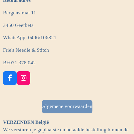
Retouradres
Bergenstraat 11
3450 Geetbets
WhatsApp: 0496/106821
Frie's Needle & Stitch
BE071.378.042
F
I
a
n
c
s
e
t
b
a
Algemene voorwaarden
o
g
o
r
VERZENDEN België
k
a
m
We versturen je geplaatste en betaalde bestelling binnen de