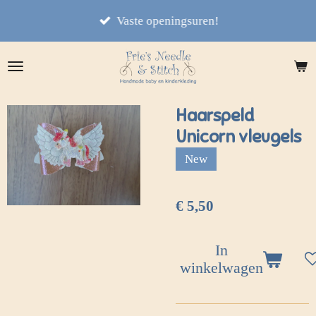
Ga
Vaste openingsuren!
direct
naar
de
hoofdinhoud
Haarspeld
Unicorn vleugels
New
€ 5,50
In
winkelwagen