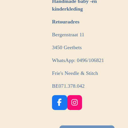
Handmade baby -en
kinderkleding
Retouradres
Bergenstraat 11
3450 Geetbets
WhatsApp: 0496/106821
Frie's Needle & Stitch
BE071.378.042
F
I
a
n
c
s
e
t