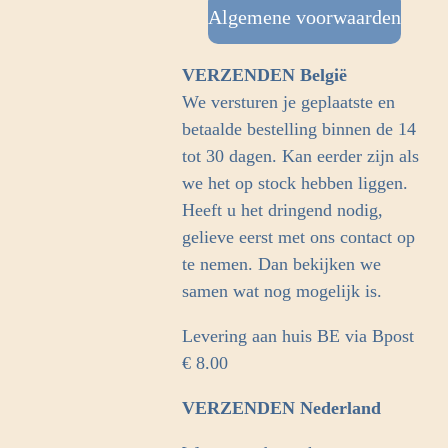
b
Algemene voorwaarden
a
o
g
o
r
VERZENDEN België
k
a
We versturen je geplaatste en
m
betaalde bestelling binnen de 14
tot 30 dagen. Kan eerder zijn als
we het op stock hebben liggen.
Heeft u het dringend nodig,
gelieve eerst met ons contact op
te nemen. Dan bekijken we
samen wat nog mogelijk is.
Levering aan huis BE via Bpost
€ 8.00
VERZENDEN Nederland