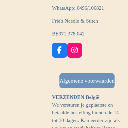
WhatsApp: 0496/106821
Frie's Needle & Stitch
BE071.378.042
F
I
a
n
c
s
e
t
b
Algemene voorwaarden
a
o
g
o
r
VERZENDEN België
k
a
We versturen je geplaatste en
m
betaalde bestelling binnen de 14
tot 30 dagen. Kan eerder zijn als
we het op stock hebben liggen.