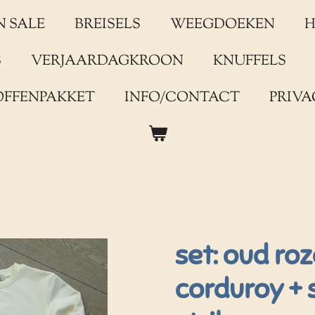
N SALE
BREISELS
WEEGDOEKEN
H
S
VERJAARDAGKROON
KNUFFELS
OFFENPAKKET
INFO/CONTACT
PRIVA
set: oud ro
corduroy + 