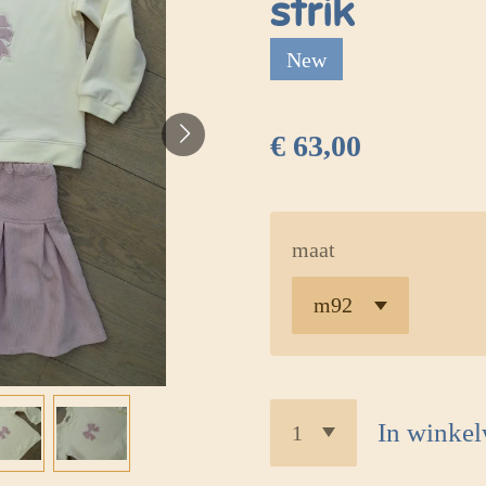
strik
New
€ 63,00
maat
In winke