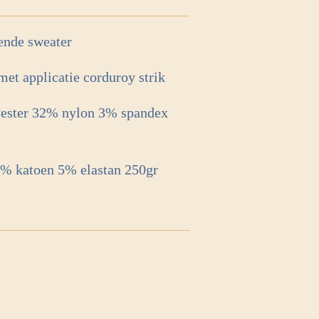
sende sweater
met applicatie corduroy strik
yester 32% nylon 3% spandex
5% katoen 5% elastan 250gr