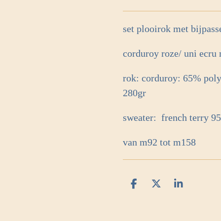
set plooirok met bijpas
corduroy roze/ uni ecru 
rok:
corduroy: 65% pol
280gr
sweater:
french terry 9
van m92 tot m158
D
D
S
e
e
h
l
e
a
e
l
r